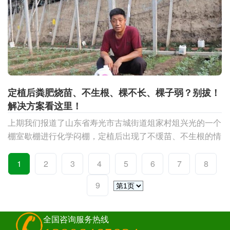
定植后粪肥烧苗、不生根、棵不长、棵子弱？别拔！
解决方案看这里！
上期我们报道了山东省寿光市古城街道俎家村俎兴光的一个
棚室歇棚进行化学闷棚，定植后出现了不缓苗、不生根的情
况，在冲施再发力1号后，棚内植株生长逐渐恢复正常。无
独有
1
2
3
4
5
6
7
8
9
全国咨询服务热线