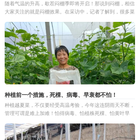
随着气温的升高，歇茬闷棚季即将开启！那说到闷棚，相信
大家关注的就是闷棚效果。在采访中，记者了解到，很多菜
农朋友都有这样的困惑：为啥同样闷棚，自己棚室闷棚效果
却不
种植前一个措施，死棵、病毒、早衰都不怕！
种植越夏菜，不仅要经受高温考验，今年这连阴雨天不断，
管理可谓是难上加难！怕得病毒、怕植株死棵、怕黄叶早
衰......那有没有什么好的措施能提前预防这类问题呢？当