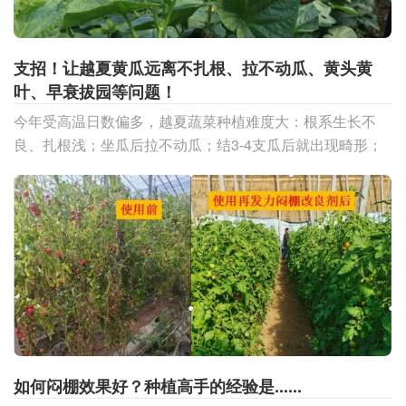
支招！让越夏黄瓜远离不扎根、拉不动瓜、黄头黄
叶、早衰拔园等问题！
今年受高温日数偏多，越夏蔬菜种植难度大：根系生长不
良、扎根浅；坐瓜后拉不动瓜；结3-4支瓜后就出现畸形；
黄头黄叶；植株早衰；很多棚室早早拔园......这些问题
如何闷棚效果好？种植高手的经验是......