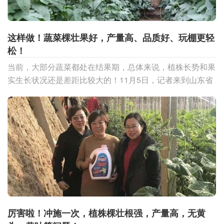
这样做！蔬菜棵壮果好，产量高、品质好、玩棚更轻
松！
当前，大部分蔬菜都处在结果期，总体来说，植株长势和果
实生长状况还是差距比较大的！11月5日，记者来到山东省
寿光市纪台镇西高村李伟良的棚内采访，记者发现李师傅种
植
厉害啦！冲施一次，植株棵壮根强，产量高，无黄