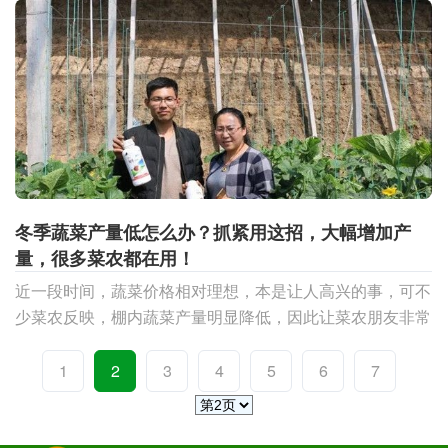
我
冬季蔬菜产量低怎么办？抓紧用这招，大幅增加产
量，很多菜农都在用！
近一段时间，蔬菜价格相对理想，本是让人高兴的事，可不
少菜农反映，棚内蔬菜产量明显降低，因此让菜农朋友非常
着急。主要表现为棚内植株棵子弱、长势差、瓜打顶、膨果
慢、
1
2
3
4
5
6
7